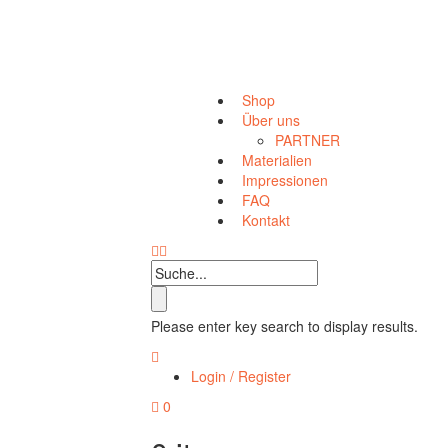
Home
Shop
Products tagged “Betontisch beleuchtet”
Shop
Über uns
PARTNER
Materialien
Impressionen
FAQ
Kontakt
Please enter key search to display results.
Login / Register
0